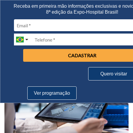
Receba em primeira mão informações exclusivas e novi
11 A 13 AGOSTO | 2026
8ª edição da Expo-Hospital Brasil!
Expominas/Belo Horizonte
Notícias
CADASTRAR
Engenharia Clínica: eficiência, segurança e
sustentabilidade na gestão de tecnologias
Quero visitar
hospitalares
Ver programação