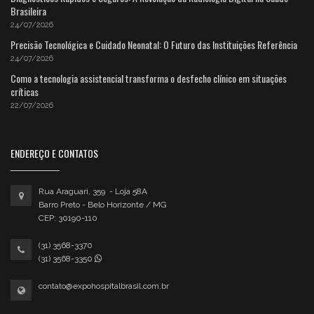
Brasileira
24/07/2026
Precisão Tecnológica e Cuidado Neonatal: O Futuro das Instituições Referência
24/07/2026
Como a tecnologia assistencial transforma o desfecho clínico em situações
críticas
22/07/2026
ENDEREÇO E CONTATOS
Rua Araguari, 359 - Loja 58A
Barro Preto - Belo Horizonte / MG
CEP: 30190-110
(31) 3568-3370
(31) 3568-3350
contato@expohospitalbrasil.com.br